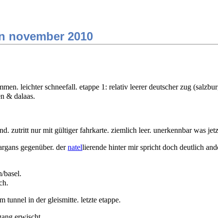
ern november 2010
n. leichter schneefall. etappe 1: relativ leerer deutscher zug (salzbur
en & dalaas.
 zutritt nur mit gültiger fahrkarte. ziemlich leer. unerkennbar was jetzt 
sargans gegenüber. der
natel
lierende hinter mir spricht doch deutlich ande
h/basel.
ch.
tunnel in der gleismitte. letzte etappe.
sgang erwischt.