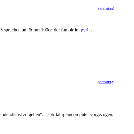
[seitenanfang]
 5 sprachen an. & nur 100er. der fumoir im
pyri
ist
[seitenanfang]
undendienst zu gehen". – sbb-fahrplancomputer vorgezogen.