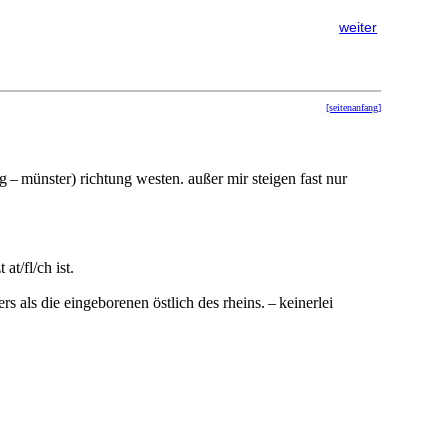
weiter
[seitenanfang]
g – münster) richtung westen. außer mir steigen fast nur
at/fl/ch ist.
rs als die eingeborenen östlich des rheins. – keinerlei