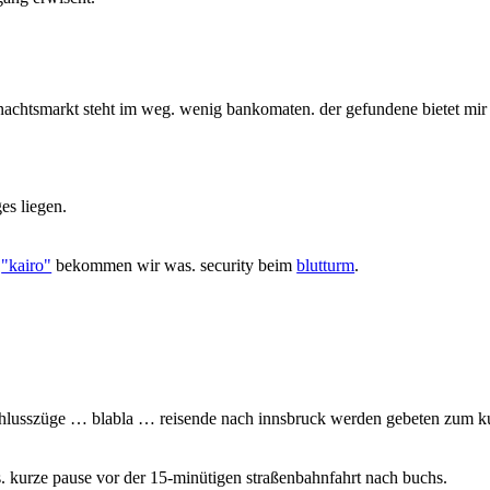
hnachtsmarkt steht im weg. wenig bankomaten. der gefundene bietet mir
ges liegen.
m
"kairo"
bekommen wir was. security beim
blutturm
.
schlusszüge … blabla … reisende nach innsbruck werden gebeten zum k
os. kurze pause vor der 15-minütigen straßenbahnfahrt nach buchs.