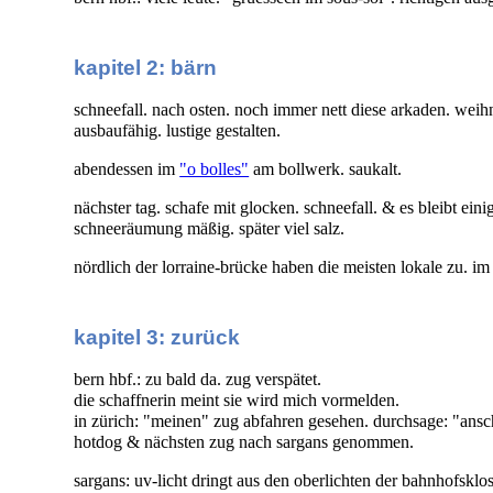
kapitel 2: bärn
schneefall. nach osten. noch immer nett diese arkaden. wei
ausbaufähig. lustige gestalten.
abendessen im
"o bolles"
am bollwerk. saukalt.
nächster tag. schafe mit glocken. schneefall. & es bleibt eini
schneeräumung mäßig. später viel salz.
nördlich der lorraine-brücke haben die meisten lokale zu. i
kapitel 3: zurück
bern hbf.: zu bald da. zug verspätet.
die schaffnerin meint sie wird mich vormelden.
in zürich: "meinen" zug abfahren gesehen. durchsage: "an
hotdog & nächsten zug nach sargans genommen.
sargans: uv-licht dringt aus den oberlichten der bahnhofskl