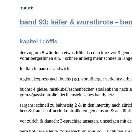
zurück
band 93: käfer & wurstbrote – b
kapitel 1: öffis
der zug um 8 wär doch etwas früh also den kurz vor 9 genomme
vorarlbergerInnen ein. – schnee arlberg mehr schnee in lang
feldkirch: pause. sandwich.
regionalexpress nach buchs (sg). vorarlberger verkehrsverbund.
buchs: 4 gleise. mistkübel/aschenbecher. straßenbahn nach 
grenz-/passkontrolle. liechtensteinisches handynetz.
sargans: schnell zu bahnsteig 2 & in den intercity nach züric
herr & frau schaffnerIn kontrollieren gemeinsam & ausführli
vor zürich & danach: 3-sprachige ansagen. umsteigen mit dem 
bern hbf.: viele leute. "grüessech im sous-sol". richtigen au