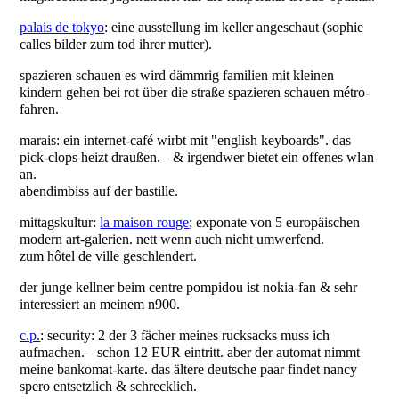
palais de tokyo
: eine ausstellung im keller angeschaut (sophie
calles bilder zum tod ihrer mutter).
spazieren schauen es wird dämmrig familien mit kleinen
kindern gehen bei rot über die straße spazieren schauen métro-
fahren.
marais: ein internet-café wirbt mit "english keyboards". das
pick-clops heizt draußen. – & irgendwer bietet ein offenes wlan
an.
abendimbiss auf der bastille.
mittagskultur:
la maison rouge
; exponate von 5 europäischen
modern art-galerien. nett wenn auch nicht umwerfend.
zum hôtel de ville geschlendert.
der junge kellner beim centre pompidou ist nokia-fan & sehr
interessiert an meinem n900.
c.p.
: security: 2 der 3 fächer meines rucksacks muss ich
aufmachen. – schon 12 EUR eintritt. aber der automat nimmt
meine bankomat-karte. das ältere deutsche paar findet nancy
spero entsetzlich & schrecklich.