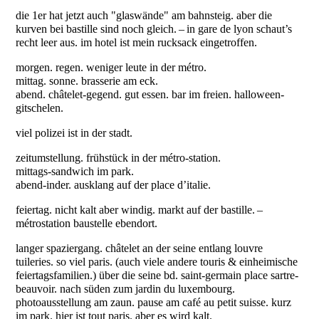
die 1er hat jetzt auch "glaswände" am bahnsteig. aber die
kurven bei bastille sind noch gleich. – in gare de lyon schaut’s
recht leer aus. im hotel ist mein rucksack eingetroffen.
morgen. regen. weniger leute in der métro.
mittag. sonne. brasserie am eck.
abend. châtelet-gegend. gut essen. bar im freien. halloween-
gitschelen.
viel polizei ist in der stadt.
zeitumstellung. frühstück in der métro-station.
mittags-sandwich im park.
abend-inder. ausklang auf der place d’italie.
feiertag. nicht kalt aber windig. markt auf der bastille. –
métrostation baustelle ebendort.
langer spaziergang. châtelet an der seine entlang louvre
tuileries. so viel paris. (auch viele andere touris & einheimische
feiertagsfamilien.) über die seine bd. saint-germain place sartre-
beauvoir. nach süden zum jardin du luxembourg.
photoausstellung am zaun. pause am café au petit suisse. kurz
im park. hier ist tout paris. aber es wird kalt.