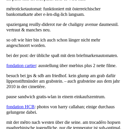
métroticketautomat: funktioniert mit österreichischer
bankomatkarte aber e-len-dig-lich langsam.
spaziergang reuilly-diderot rue de chaligny avenue daumesnil.
vertraut & manches neu.
so oft wie hier bin ich auch schon länger nicht mehr
angeschnorrt worden.
bei der post: der übliche spaß mit dem briefmarkenautomaten.
fondation cartier
: ausstellung über mœbius plus 2 nette filme.
besuch bei jps & sdb am friedhof. kein glump am grab dafür
lippenstiftmünder am grabstein. – auch grabsteine aus dem jahr
2010 in der cimetière.
pause sandwich gratis-wlan in einem einkaufszentrum.
fondation HCB
: photos von harry callahan; einige durchaus
gelungene dabei.
mit der métro nach westen über die seine. am trocadéro hopsen
maghrebinische jugendliche. nur die temperatur ist sub-optimal.