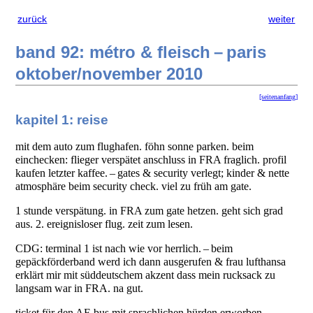
zurück
weiter
band 92: métro & fleisch – paris
oktober/november 2010
[seitenanfang]
kapitel 1: reise
mit dem auto zum flughafen. föhn sonne parken. beim
einchecken: flieger verspätet anschluss in FRA fraglich. profil
kaufen letzter kaffee. – gates & security verlegt; kinder & nette
atmosphäre beim security check. viel zu früh am gate.
1 stunde verspätung. in FRA zum gate hetzen. geht sich grad
aus. 2. ereignisloser flug. zeit zum lesen.
CDG: terminal 1 ist nach wie vor herrlich. – beim
gepäckförderband werd ich dann ausgerufen & frau lufthansa
erklärt mir mit süddeutschem akzent dass mein rucksack zu
langsam war in FRA. na gut.
ticket für den AF-bus mit sprachlichen hürden erworben.