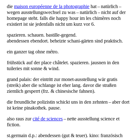
die
maison européenne de la photographie
hat – natürlich –
wegen ausstellungswechsel zu was – natürlich – nicht auf der
homepage steht. falls die happy hour im les chimères noch
existiert ist sie jedenfalls nicht um kurz vor 6.
spazieren. schauen. bastille-gegend.
abendessen ebendort. beheizte schani-gärten sind praktisch.
ein ganzer tag ohne métro.
frühstück auf der place châtelet. spazieren. jausnen in den
tuileries mit sonne & wind.
grand palais: der eintritt zur monet-ausstellung wär gratis
(streik) aber die schlange ist eher lang. davor die straßen
ziemlich gesperrt (frz. & chinesische fahnen).
die freundliche polizistin schickt uns in den zehnten – aber dort
ist keine pinakothek. pause.
also raus zur
cité de sciences
– nette ausstellung science et
fiction.
st.germain d.p.: abendessen (gut & teuer). kino: französisch