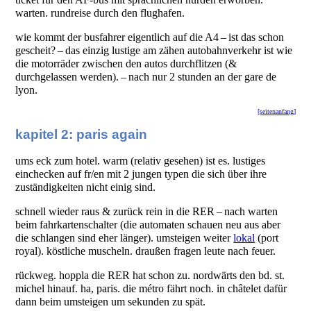
warten. rundreise durch den flughafen.
wie kommt der busfahrer eigentlich auf die A4 – ist das schon
gescheit? – das einzig lustige am zähen autobahnverkehr ist wie
die motorräder zwischen den autos durchflitzen (&
durchgelassen werden). – nach nur 2 stunden an der gare de
lyon.
[seitenanfang]
kapitel 2: paris again
ums eck zum hotel. warm (relativ gesehen) ist es. lustiges
einchecken auf fr/en mit 2 jungen typen die sich über ihre
zuständigkeiten nicht einig sind.
schnell wieder raus & zurück rein in die RER – nach warten
beim fahrkartenschalter (die automaten schauen neu aus aber
die schlangen sind eher länger). umsteigen weiter
lokal
(port
royal). köstliche muscheln. draußen fragen leute nach feuer.
rückweg. hoppla die RER hat schon zu. nordwärts den bd. st.
michel hinauf. ha, paris. die métro fährt noch. in châtelet dafür
dann beim umsteigen um sekunden zu spät.