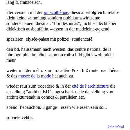
lang & französisch.
2ter versuch mit der
pinacothèque
; diesmal erfolgreich. relativ
klein keine sammlung sondern publikumswirksame
sonderschauen. diesmal: "l’or des incas"; nicht schlecht aber
didaktisch ausbaufähig. – essen in der madeleine-gegend.
spazieren. elysée-palast mit polizei. straßencafé.
den bd. haussmann nach westen. das centre national de la
photographie im hôtel salomon rothschild gibt’s wohl nicht
mehr.
weiter mit der métro zum trocadéro & zu fuß runter nach iéna.
& das
musée de la mode
hat auch zu.
wieder rauf zum trocadéro & in der
cité de l’architecture
die
austellung "archi et BD" angeschaut. nette darstellung von
architektur/stadt in comics & parallelen etc.
abend. l’ebauchoir. 3 gänge – essen wie essen sein soll.
so viele velibs.
[seitenanfang]