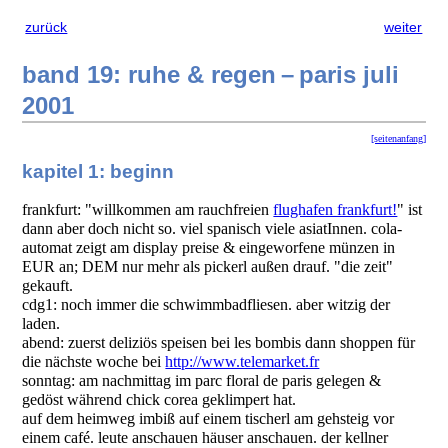
zurück
weiter
band 19: ruhe & regen – paris juli
2001
[seitenanfang]
kapitel 1: beginn
frankfurt: "willkommen am rauchfreien
flughafen frankfurt!
" ist
dann aber doch nicht so. viel spanisch viele asiatInnen. cola-
automat zeigt am display preise & eingeworfene münzen in
EUR an; DEM nur mehr als pickerl außen drauf. "die zeit"
gekauft.
cdg1: noch immer die schwimmbadfliesen. aber witzig der
laden.
abend: zuerst deliziös speisen bei les bombis dann shoppen für
die nächste woche bei
http://www.telemarket.fr
sonntag: am nachmittag im parc floral de paris gelegen &
gedöst während chick corea geklimpert hat.
auf dem heimweg imbiß auf einem tischerl am gehsteig vor
einem café. leute anschauen häuser anschauen. der kellner