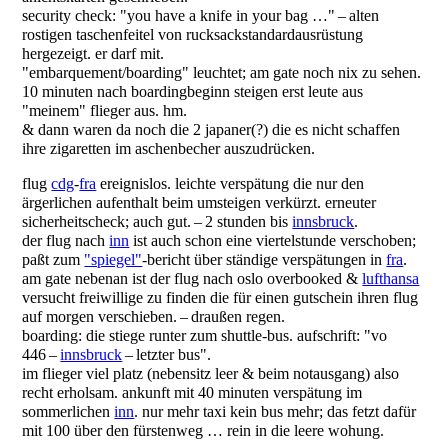
security check: "you have a knife in your bag …" – alten
rostigen taschenfeitel von rucksackstandardausrüstung
hergezeigt. er darf mit.
"embarquement/boarding" leuchtet; am gate noch nix zu sehen.
10 minuten nach boardingbeginn steigen erst leute aus
"meinem" flieger aus. hm.
& dann waren da noch die 2 japaner(?) die es nicht schaffen
ihre zigaretten im aschenbecher auszudrücken.
flug
cdg
-
fra
ereignislos. leichte verspätung die nur den
ärgerlichen aufenthalt beim umsteigen verkürzt. erneuter
sicherheitscheck; auch gut. – 2 stunden bis
innsbruck
.
der flug nach
inn
ist auch schon eine viertelstunde verschoben;
paßt zum
"spiegel"
-bericht über ständige verspätungen in
fra
.
am gate nebenan ist der flug nach oslo overbooked &
lufthansa
versucht freiwillige zu finden die für einen gutschein ihren flug
auf morgen verschieben. – draußen regen.
boarding: die stiege runter zum shuttle-bus. aufschrift: "vo
446 –
innsbruck
– letzter bus".
im flieger viel platz (nebensitz leer & beim notausgang) also
recht erholsam. ankunft mit 40 minuten verspätung im
sommerlichen
inn
. nur mehr taxi kein bus mehr; das fetzt dafür
mit 100 über den fürstenweg … rein in die leere wohung.