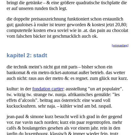
bringt die getränke – & eine größere quadratische tischplatte die
er auf unseren runden tisch legt.
die doppelte preisauszeichnung funktioniert schon erstaunlich
gut; gauloises à rouler ist teurer geworden & kostest jetzt 20,80;
computerteile kosten etwa soviel wie in .at. das pain au chocolat
vom falschen bäcker ist geschmacklich auch ok.
[seitenanfang]
kapitel 2: stadt
die technik meint’s nicht gut mit paris – bisher schon ein
bankomat & ein metro-ticket-automat außer betrieb. das wetter
auch nicht: raus aus der metro &: es regnet. zum glück nur kurz.
kultur: in der
fondation cartier
: ausstellung "un art populaire".
tw. witzig tw. strange tw. nunja. afrikanisches gemälde: "les
effets d’alcools". beitrag aus österreich: eine wand voll
kuckucksuhren. sehr naja. – kühler wind am bd. raspail.
jean-paul & simone kurz besucht weil ich grad in der gegend
vor. rue vavin nach norden; kurz ein paar regentropfen. mehr
cafés & boulangeries gesehen als vor einem jahr. rein in den
jardin du luxembourg. klassisch & immer wieder fein. trotz