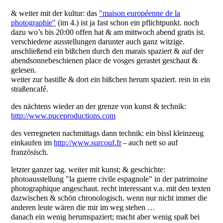
& weiter mit der kultur: das
"maison européenne de la
photographie"
(im 4.) ist ja fast schon ein pflichtpunkt. noch
dazu wo’s bis 20:00 offen hat & am mittwoch abend gratis ist.
verschiedene ausstellungen darunter auch ganz witzige.
anschließend ein bißchen durch den marais spaziert & auf der
abendsonnebeschienen place de vosges gerastet geschaut &
gelesen.
weiter zur bastille & dort ein bißchen herum spaziert. rein in ein
straßencafé.
des nächtens wieder an der grenze von kunst & technik:
http://www.puceproductions.com
des verregneten nachmittags dann technik: ein bissl kleinzeug
einkaufen im
http://www.surcouf.fr
– auch nett so auf
französisch.
letzter ganzer tag. weiter mit kunst; & geschichte:
photoausstellung "la guerre civile espagnole" in der patrimoine
photographique angeschaut. recht interessant v.a. mit den texten
dazwischen & schön chronologisch. wenn nur nicht immer die
anderen leute wären die mir im weg stehen …
danach ein wenig herumspaziert; macht aber wenig spaß bei