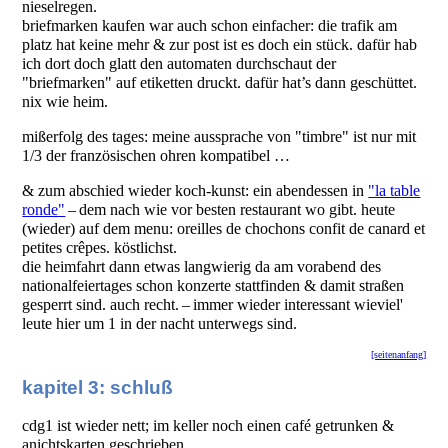
nieselregen.
briefmarken kaufen war auch schon einfacher: die trafik am
platz hat keine mehr & zur post ist es doch ein stück. dafür hab
ich dort doch glatt den automaten durchschaut der
"briefmarken" auf etiketten druckt. dafür hat’s dann geschüttet.
nix wie heim.
mißerfolg des tages: meine aussprache von "timbre" ist nur mit
1/3 der französischen ohren kompatibel …
& zum abschied wieder koch-kunst: ein abendessen in
"la table
ronde"
– dem nach wie vor besten restaurant wo gibt. heute
(wieder) auf dem menu: oreilles de chochons confit de canard et
petites crêpes. köstlichst.
die heimfahrt dann etwas langwierig da am vorabend des
nationalfeiertages schon konzerte stattfinden & damit straßen
gesperrt sind. auch recht. – immer wieder interessant wieviel'
leute hier um 1 in der nacht unterwegs sind.
[seitenanfang]
kapitel 3: schluß
cdg1 ist wieder nett; im keller noch einen café getrunken &
anichtskarten geschrieben.