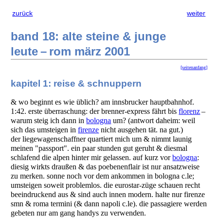
zurück
weiter
band 18: alte steine & junge
leute – rom märz 2001
[seitenanfang]
kapitel 1: reise & schnuppern
& wo beginnt es wie üblich? am innsbrucker hauptbahnhof.
1:42. erste überraschung: der brenner-express fährt bis
florenz
–
warum steig ich dann in
bologna
um? (antwort daheim: weil
sich das umsteigen in
firenze
nicht ausgehen tät. na gut.)
der liegewagenschaffner quartiert mich um & nimmt launig
meinen "passport". ein paar stunden gut geruht & diesmal
schlafend die alpen hinter mir gelassen. auf kurz vor
bologna
:
diesig wirkts draußen & das poebenenflair ist nur ansatzweise
zu merken. sonne noch vor dem ankommen in bologna c.le;
umsteigen soweit problemlos. die eurostar-züge schauen recht
beeindruckend aus & sind auch innen modern. halte nur firenze
smn & roma termini (& dann napoli c.le). die passagiere werden
gebeten nur am gang handys zu verwenden.