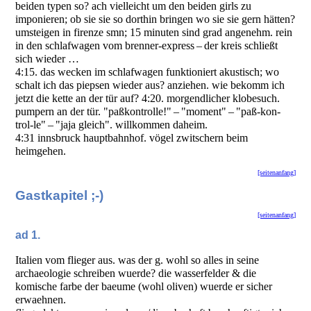
beiden typen so? ach vielleicht um den beiden girls zu
imponieren; ob sie sie so dorthin bringen wo sie sie gern hätten?
umsteigen in firenze smn; 15 minuten sind grad angenehm. rein
in den schlafwagen vom brenner-express – der kreis schließt
sich wieder …
4:15. das wecken im schlafwagen funktioniert akustisch; wo
schalt ich das piepsen wieder aus? anziehen. wie bekomm ich
jetzt die kette an der tür auf? 4:20. morgendlicher klobesuch.
pumpern an der tür. "paßkontrolle!" – "moment" – "paß-kon-
trol-le" – "jaja gleich". willkommen daheim.
4:31 innsbruck hauptbahnhof. vögel zwitschern beim
heimgehen.
[seitenanfang]
Gastkapitel ;-)
[seitenanfang]
ad 1.
Italien vom flieger aus. was der g. wohl so alles in seine
archaeologie schreiben wuerde? die wasserfelder & die
komische farbe der baeume (wohl oliven) wuerde er sicher
erwaehnen.