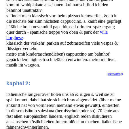
kommt. wahlplakate anschauen. kulinarisch find ich den
bahnhof unattraktiv.
s. findet mich klassisch vor: beim pizzaeckeinwerfen. & ab in
die nächste bar zum nächsten cappuccino. s. kauft eine gepflegt
häßliche bolla neve mit il papa himself drinnen. spaziergang
quer durch – spanische treppe von oben & park der
villa
borghese
.
klassisch der verkehr: parken auf zebrastreifen viele vespas &
flüssiger verkehr.
metro (mit kindertaschendieben) cappuccino am bahnhof
gepäck dem hightech-schließfach entwinden. metro mit live-
musik im waggon.
[seitenanfang]
kapitel 2:
italienische ranger/rover holen uns ab & rügen s. weil sie zu
spät kommt; dabei hat sie sich eh brav abgemeldet. (über meine
ankunft hat von vornherein niemand etwas gewußt). eintreffen
in diesem istituto salesiana (berufsschule oder so). 70 leute aus
fast allen europäischen ländern. englisch reden diskutieren
austauschen köstlichkeiten futtern blödsinn machen. italienische
fahnenschwingerInnen.