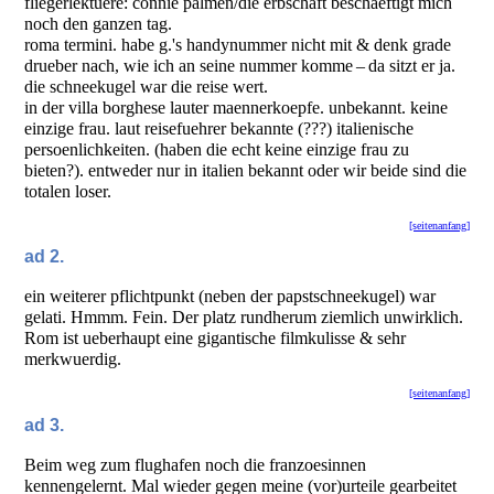
fliegerlektuere: connie palmen/die erbschaft beschaeftigt mich
noch den ganzen tag.
roma termini. habe g.'s handynummer nicht mit & denk grade
drueber nach, wie ich an seine nummer komme – da sitzt er ja.
die schneekugel war die reise wert.
in der villa borghese lauter maennerkoepfe. unbekannt. keine
einzige frau. laut reisefuehrer bekannte (???) italienische
persoenlichkeiten. (haben die echt keine einzige frau zu
bieten?). entweder nur in italien bekannt oder wir beide sind die
totalen loser.
[seitenanfang]
ad 2.
ein weiterer pflichtpunkt (neben der papstschneekugel) war
gelati. Hmmm. Fein. Der platz rundherum ziemlich unwirklich.
Rom ist ueberhaupt eine gigantische filmkulisse & sehr
merkwuerdig.
[seitenanfang]
ad 3.
Beim weg zum flughafen noch die franzoesinnen
kennengelernt. Mal wieder gegen meine (vor)urteile gearbeitet