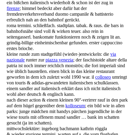
ein bißchen italienisch wiederholt & schon ist der zug in
firenze
; himmel bedeckt aber dafür hat der
fremdenverkehrsverband duomo campanile & battisterio
erfreulich nah an den bahnhof gerückt.
roma termini. schließfach. stadtplan. tabak. & raus. die bars in
bahnhofsnähe sind voll & wirken teuer. also rein in
seitengasserl. bankomate funktionieren noch & zeigen lit an.
grindig-billige einheimischenbar gefunden. erster cappuccino
erstes brioche.
kleine runde zum stadtgefühl (wieder-)entwickeln: die
via
nazionale
runter zur
piazza venezia
; der faschistoide altare della
patria ist noch immer reichlich monströs; die fori imperiali sind
wie üblich baustellen. einen blick in das kleine restaurant
geworfen in dem ich zuletzt wohl 1990 war. il
colloseo
umringt
von touris & adidas-gewandeten italienischen schulklassen.
einem sandler auf italienisch erklärt dass ich nicht italienisch
wohl aber deutsch & englisch kann.
nach dieser action & einem kleinen 90°-verirrer rauf in den park
auf dem hügel gegenüber dem
kolloseum
; ein bild wie in allen
parks: junge mädchen mit handys pärchen jugendliche in der
wiese touris mit offenem mund sandler … bank im schatten
gesucht (ja im schatten).
mittwochslektüre: ingeborg bachmann kathrin röggla
& wieder stazione termini. warten auf s. die vom flughafen