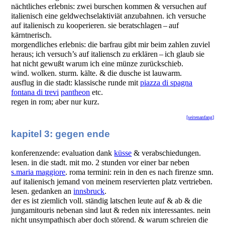
nächtliches erlebnis: zwei burschen kommen & versuchen auf
italienisch eine geldwechselaktiviät anzubahnen. ich versuche
auf italienisch zu kooperieren. sie beratschlagen – auf
kärntnerisch.
morgendliches erlebnis: die barfrau gibt mir beim zahlen zuviel
heraus; ich versuch’s auf italiensch zu erklären – ich glaub sie
hat nicht gewußt warum ich eine münze zurückschieb.
wind. wolken. sturm. kälte. & die dusche ist lauwarm.
ausflug in die stadt: klassische runde mit
piazza di spagna
fontana di trevi
pantheon
etc.
regen in rom; aber nur kurz.
[seitenanfang]
kapitel 3: gegen ende
konferenzende: evaluation dank
küsse
& verabschiedungen.
lesen. in die stadt. mit mo. 2 stunden vor einer bar neben
s.maria maggiore
. roma termini: rein in den es nach firenze smn.
auf italienisch jemand von meinem reservierten platz vertrieben.
lesen. gedanken an
innsbruck
.
der es ist ziemlich voll. ständig latschen leute auf & ab & die
jungamitouris nebenan sind laut & reden nix interessantes. nein
nicht unsympathisch aber doch störend. & warum schreien die