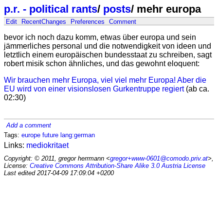
p.r. - political rants
/
posts
/
mehr europa
Edit
RecentChanges
Preferences
Comment
bevor ich noch dazu komm, etwas über europa und sein
jämmerliches personal und die notwendigkeit von ideen und
letztlich einem europäischen bundesstaat zu schreiben, sagt
robert misik schon ähnliches, und das gewohnt eloquent:
Wir brauchen mehr Europa, viel viel mehr Europa! Aber die
EU wird von einer visionslosen Gurkentruppe regiert
(ab ca.
02:30)
Add a comment
Tags:
europe
future
lang:german
Links:
mediokritaet
Copyright: © 2011, gregor herrmann <
gregor+www-0601@comodo.priv.at
>,
License:
Creative Commons Attribution-Share Alike 3.0 Austria License
Last edited
2017-04-09 17:09:04 +0200