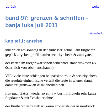
zurück
weiter
band 97: grenzen & schriften –
banja luka juli 2011
[seitenanfang]
kapitel 1: anreise
innsbruck am sonntag in der früh: leer. schnell am flughafen
gepäck abgeben profil kaufen security check & zum gate.
der kaffee im flieger war schon schlechter. standard-lesen (&
österreich-von-oben-anschauen).
VIE: viele leute schlangen bei passkontrolle & security check.
die resolute einheimische verteilt die leute in wiener slang. –
dahinter: gratis-wlan & raucherkabinen.
flug nach ZAG: wieder so ein vw-bus mit flügeln sehr kurze
flugdauer & mit "vöslauer ohne".
der flughafen in zagreb ist kaum größer als der in innsbruck.