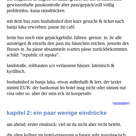
gewissenhafte passkontrolle aber pass/gepäck/zoll völlig
problemlos. kuna rausdrücken.
mit dem bus zum busbahnhof dort kurz gesucht & ticket nach
banja luka erworben. pause im café.
beim bus noch eine gepäckgebühr. fahren. grenze. in .hr alle
aussteigen & einzeln den pass ins häuschen reichen. jenseits des
flusses in .ba pässe absammeln warten pässe zurückbekommen.
schild: "republic of srpska".
landstraße. rohbauten u/o verlassene häuser. lateinisch &
kyrillisch.
busbahnhof in banja luka. etwas außerhalb & leer. der taxler
nimmt EUR. der bankomat im hotel mag nicht oder nimmt nur
visa oder so. aber der ums eck ist kooperativ.
[seitenanfang]
kapitel 2: ein paar wenige eindrücke
am abend: erster eindruck: viel ist da nicht aber recht belebt.
die alten kellner im hotel-restaurant schauen sehr jugoslawisch