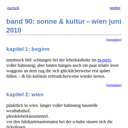
zurück
weiter
band 90: sonne & kultur – wien juni
2010
[seitenanfang]
kapitel 1: beginn
innsbruck hbf: schlangen bei der leberkästheke im
m-preis
.
voller bahnsteig; aber hinten hängen noch ein paar relativ leere
waggons an dem zug die sich glücklicherweise erst später
füllen. – & bis kufstein erfreulicherweise wieder leeren.
[seitenanfang]
kapitel 2: wien
pünktlich in wien. langer voller bahnsteig baustelle
westbahnhof.
pferdeleberkässemmerl.
vor den fahrkartenautomaten bei der u-bahn stauen sich die
ticketlosen.