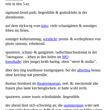
rein in den 5-er.
sigmund-freud-park: liegestühle & gratisdrinks in der
abendsonne.
auf dem rückweg vom
kino
: viele schanigärten & sonstiges
leben im freien.
sonniger kultursamstag.
westlicht
: promi- & werbephotos von
photo simonis. erheiternd.
spazieren. schani- & gastgärten. radlschlauchautomat in der
7sterngasse. – leben in den höfen im
MQ
.
kunsthalle
: (der junge) keith haring. oben "street & studio".
über den ring touribusse tourigruppen. bei der
albertina
bosna
ohne ketchup mit petersilie.
thomas bernhard im
theatermuseum
. nett. &: meckernde alte
frauen plus laute kirchenglocken. er hatte wohl recht.
spazieren. sonne touris würstlstände. liegestühle.
der abend lässt sich schwierig an; die
summerstage
wäre nett
wenn nicht fernseher zu fußball-wm-zeiten viel zu billig wären.