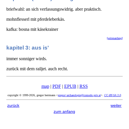
briefwahl: an sich verfassungswidrig. aber praktisch.
mohnflesserl mit pferdeleberkäs.
kafka: bosna mit käsekrainer
[seitenanfang]
kapitel 3: aus is'
immer sonniger wirds.
zurück mit dem railjet. auch recht.
map
|
PDF
|
EPUB
|
RSS
copyright © 1999-2026, gregor herrmann <
gregor+archaeologie@comodo.priv.at
>.
CC-BY-SA 3.0
.
zurück
weiter
zum anfang