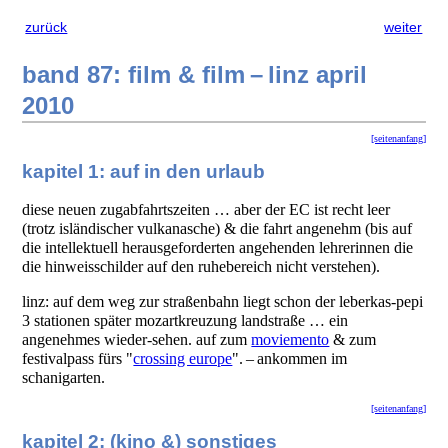
zurück
weiter
band 87: film & film – linz april
2010
[seitenanfang]
kapitel 1: auf in den urlaub
diese neuen zugabfahrtszeiten … aber der EC ist recht leer
(trotz isländischer vulkanasche) & die fahrt angenehm (bis auf
die intellektuell herausgeforderten angehenden lehrerinnen die
die hinweisschilder auf den ruhebereich nicht verstehen).
linz: auf dem weg zur straßenbahn liegt schon der leberkas-pepi
3 stationen später mozartkreuzung landstraße … ein
angenehmes wieder-sehen. auf zum
moviemento
& zum
festivalpass fürs "
crossing europe
". – ankommen im
schanigarten.
[seitenanfang]
kapitel 2: (kino &) sonstiges