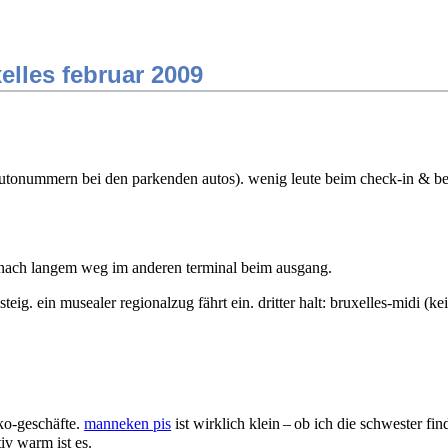
elles februar 2009
utonummern bei den parkenden autos). wenig leute beim check-in & beim
ach langem weg im anderen terminal beim ausgang.
steig. ein musealer regionalzug fährt ein. dritter halt: bruxelles-midi (k
oko-geschäfte.
manneken pis
ist wirklich klein – ob ich die schwester f
tiv warm ist es.