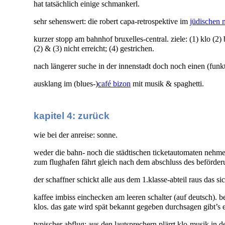
hat tatsächlich einige schmankerl.
sehr sehenswert: die robert capa-retrospektive im
jüdischen
kurzer stopp am bahnhof bruxelles-central. ziele: (1) klo (2
(2) & (3) nicht erreicht; (4) gestrichen.
nach längerer suche in der innenstadt doch noch einen (fu
ausklang im (blues-)
café bizon
mit musik & spaghetti.
kapitel 4: zurück
wie bei der anreise: sonne.
weder die bahn- noch die städtischen ticketautomaten nehme
zum flughafen fährt gleich nach dem abschluss des beförder
der schaffner schickt alle aus dem 1.klasse-abteil raus das si
kaffee imbiss einchecken am leeren schalter (auf deutsch). b
klos. das gate wird spät bekannt gegeben durchsagen gibt’s 
typischer abflug: aus den lautsprechern plärrt klo-musik in de