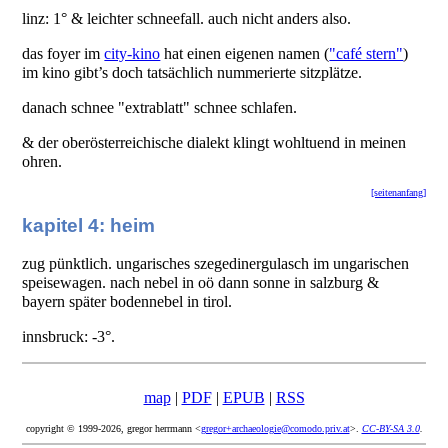
linz: 1° & leichter schneefall. auch nicht anders also.
das foyer im
city-kino
hat einen eigenen namen (
"café stern"
)
im kino gibt’s doch tatsächlich nummerierte sitzplätze.
danach schnee "extrablatt" schnee schlafen.
& der oberösterreichische dialekt klingt wohltuend in meinen
ohren.
[seitenanfang]
kapitel 4: heim
zug pünktlich. ungarisches szegedinergulasch im ungarischen
speisewagen. nach nebel in oö dann sonne in salzburg &
bayern später bodennebel in tirol.
innsbruck: -3°.
map
|
PDF
|
EPUB
|
RSS
copyright © 1999-2026, gregor herrmann <
gregor+archaeologie@comodo.priv.at
>.
CC-BY-SA 3.0
.