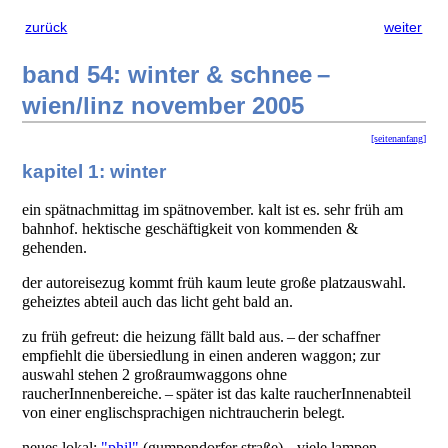
zurück
weiter
band 54: winter & schnee –
wien/linz november 2005
[seitenanfang]
kapitel 1: winter
ein spätnachmittag im spätnovember. kalt ist es. sehr früh am
bahnhof. hektische geschäftigkeit von kommenden &
gehenden.
der autoreisezug kommt früh kaum leute große platzauswahl.
geheiztes abteil auch das licht geht bald an.
zu früh gefreut: die heizung fällt bald aus. – der schaffner
empfiehlt die übersiedlung in einen anderen waggon; zur
auswahl stehen 2 großraumwaggons ohne
raucherInnenbereiche. – später ist das kalte raucherInnenabteil
von einer englischsprachigen nichtraucherin belegt.
neues lokal:
"phil"
(gumpendorfer straße) – viele lampen