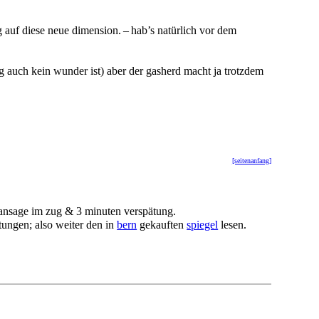
g auf diese neue dimension. – hab’s natürlich vor dem
ng auch kein wunder ist) aber der gasherd macht ja trotzdem
[seitenanfang]
 ansage im zug & 3 minuten verspätung.
tungen; also weiter den in
bern
gekauften
spiegel
lesen.