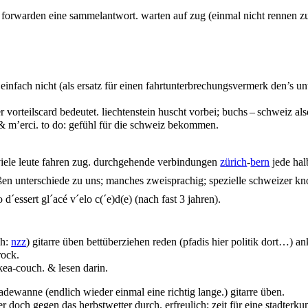
ile forwarden eine sammelantwort. warten auf zug (einmal nicht rennen 
einfach nicht (als ersatz für einen fahrtunterbrechungsvermerk den’s un
r vorteilscard bedeutet. liechtenstein huscht vorbei; buchs – schweiz a
 & m’erci. to do: gefühl für die schweiz bekommen.
 viele leute fahren zug. durchgehende verbindungen
zürich
-
bern
jede hal
en unterschiede zu uns; manches zweisprachig; spezielle schweizer knor
d´essert gl´acé v´elo c(´e)d(e) (nach fast 3 jahren).
ch:
nzz
) gitarre üben bettüberziehen reden (pfadis hier politik dort…) 
ock.
kea-couch. & lesen darin.
adewanne (endlich wieder einmal eine richtig lange.) gitarre üben.
r doch gegen das herbstwetter durch. erfreulich; zeit für eine stadterk