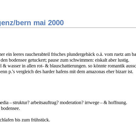
genz/bern mai 2000
er ein leeres raucherabteil frisches plundergebäck o.ä. vom ruetz am 
den bodensee getuckert; pause zum schwimmen: eiskalt aber lustig.
 & wasser in allen rot- & blauschattierungen. so könnte romantik aus
wenn p.'s vergleich des harder hafens mit dem amazonas eher bizarr ist.
media – struktur? arbeitsauftrag? moderation? irrwege – & hoffnung.
 bodensee.
chlafen bis zum frühstück.