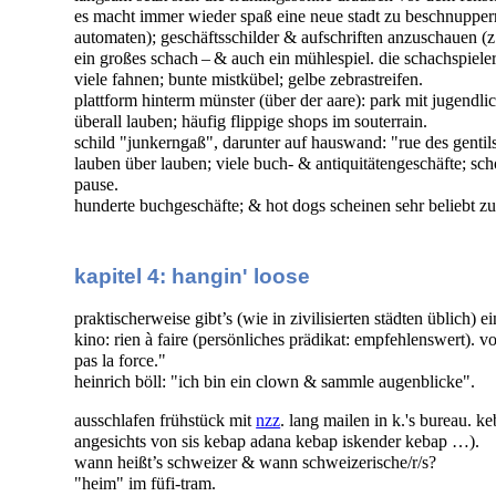
es macht immer wieder spaß eine neue stadt zu beschnuppern: s
automaten); geschäftsschilder & aufschriften anzuschauen (z.
ein großes schach – & auch ein mühlespiel. die schachspieler
viele fahnen; bunte mistkübel; gelbe zebrastreifen.
plattform hinterm münster (über der aare): park mit jugendli
überall lauben; häufig flippige shops im souterrain.
schild "junkerngaß", darunter auf hauswand: "rue des genti
lauben über lauben; viele buch- & antiquitätengeschäfte; sch
pause.
hunderte buchgeschäfte; & hot dogs scheinen sehr beliebt zu
kapitel 4: hangin' loose
praktischerweise gibt’s (wie in zivilisierten städten üblich) 
kino: rien à faire (persönliches prädikat: empfehlenswert). v
pas la force."
heinrich böll: "ich bin ein clown & sammle augenblicke".
ausschlafen frühstück mit
nzz
. lang mailen in k.'s bureau. k
angesichts von sis kebap adana kebap iskender kebap …).
wann heißt’s schweizer & wann schweizerische/r/s?
"heim" im füfi-tram.