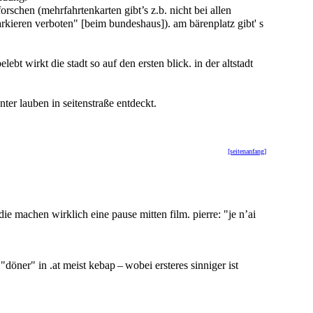
orschen (mehrfahrtenkarten gibt’s z.b. nicht bei allen
arkieren verboten" [beim bundeshaus]). am bärenplatz gibt' s
t wirkt die stadt so auf den ersten blick. in der altstadt
ter lauben in seitenstraße entdeckt.
[seitenanfang]
die machen wirklich eine pause mitten film. pierre: "je n’ai
döner" in .at meist kebap – wobei ersteres sinniger ist