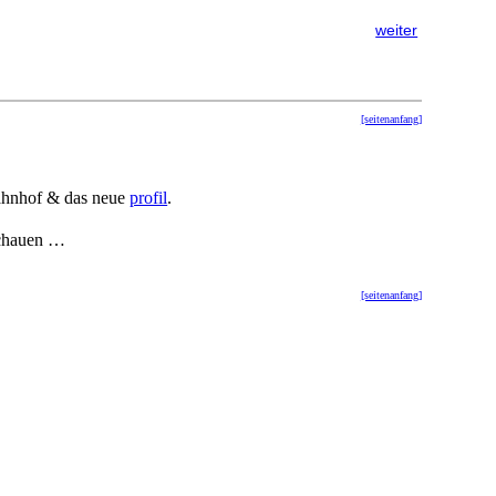
weiter
[seitenanfang]
bahnhof & das neue
profil
.
schauen …
[seitenanfang]