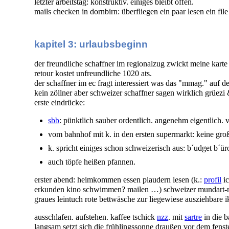
letzter arbeitstag: konstruktiv. einiges bleibt offen.
mails checken in dornbirn: überfliegen ein paar lesen ein f
kapitel 3: urlaubsbeginn
der freundliche schaffner im regionalzug zwickt meine karte 
retour kostet unfreundliche 1020 ats.
der schaffner im ec fragt interessiert was das "mmag." auf de
kein zöllner aber schweizer schaffner sagen wirklich grüezi
erste eindrücke:
sbb
: pünktlich sauber ordentlich. angenehm eigentlich.
vom bahnhof mit k. in den ersten supermarkt: keine groß
k. spricht einiges schon schweizerisch aus: b´udget b´üro 
auch töpfe heißen pfannen.
erster abend: heimkommen essen plaudern lesen (k.:
profil
i
erkunden kino schwimmen? mailen …) schweizer mundart-r
graues leintuch rote bettwäsche zur liegewiese ausziehbare i
ausschlafen. aufstehen. kaffee tschick
nzz
. mit
sartre
in die b
langsam setzt sich die frühlingssonne draußen vor dem fenste