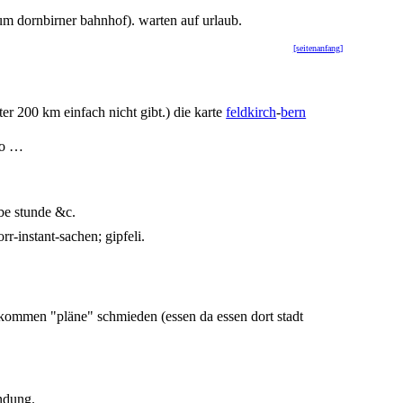
zum dornbirner bahnhof). warten auf urlaub.
[seitenanfang]
ter 200 km einfach nicht gibt.) die karte
feldkirch
-
bern
lso …
be stunde &c.
r-instant-sachen; gipfeli.
ankommen "pläne" schmieden (essen da essen dort stadt
undung.