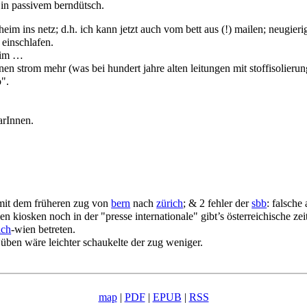
g in passivem berndütsch.
eim ins netz; d.h. ich kann jetzt auch vom bett aus (!) mailen; neugieri
einschlafen.
heim …
en strom mehr (was bei hundert jahre alten leitungen mit stoffisolieru
o".
arInnen.
er mit dem früheren zug von
bern
nach
zürich
; & 2 fehler der
sbb
: falsche
 kiosken noch in der "presse internationale" gibt’s österreichische zei
ich
-wien betreten.
e üben wäre leichter schaukelte der zug weniger.
map
|
PDF
|
EPUB
|
RSS