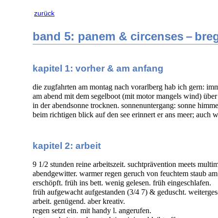
zurück
band 5: panem & circenses – bre
kapitel 1: vorher & am anfang
die zugfahrten am montag nach vorarlberg hab ich gern: imm
am abend mit dem segelboot (mit motor mangels wind) über 
in der abendsonne trocknen. sonnenuntergang: sonne himmel
beim richtigen blick auf den see erinnert er ans meer; auch 
kapitel 2: arbeit
9 1/2 stunden reine arbeitszeit. suchtprävention meets multi
abendgewitter. warmer regen geruch von feuchtem staub am
erschöpft. früh ins bett. wenig gelesen. früh eingeschlafen.
früh aufgewacht aufgestanden (3/4 7) & geduscht. weiterges
arbeit. genügend. aber kreativ.
regen setzt ein. mit handy l. angerufen.