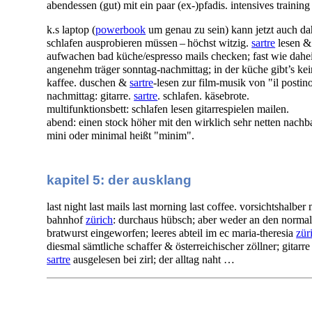
abendessen (gut) mit ein paar (ex-)pfadis. intensives trainin
k.s laptop (
powerbook
um genau zu sein) kann jetzt auch dah
schlafen ausprobieren müssen – höchst witzig.
sartre
lesen & 
aufwachen bad küche/espresso mails checken; fast wie da
angenehm träger sonntag-nachmittag; in der küche gibt’s kein
kaffee. duschen &
sartre
-lesen zur film-musik von "il postin
nachmittag: gitarre.
sartre
. schlafen. käsebrote.
multifunktionsbett: schlafen lesen gitarrespielen mailen.
abend: einen stock höher mit den wirklich sehr netten nachb
mini oder minimal heißt "minim".
kapitel 5: der ausklang
last night last mails last morning last coffee. vorsichtshalb
bahnhof
zürich
: durchaus hübsch; aber weder an den normalen
bratwurst eingeworfen; leeres abteil im ec maria-theresia
zür
diesmal sämtliche schaffer & österreichischer zöllner; gitarr
sartre
ausgelesen bei zirl; der alltag naht …