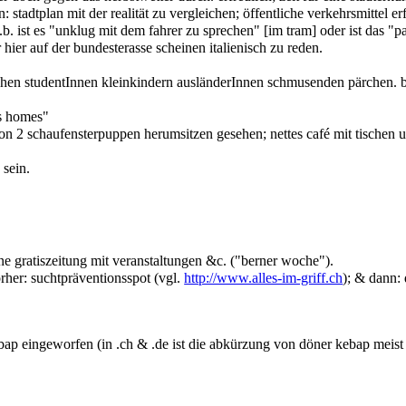
tadtplan mit der realität zu vergleichen; öffentliche verkehrsmittel erf
b. ist es "unklug mit dem fahrer zu sprechen" [im tram] oder ist das "p
 hier auf der bundesterasse scheinen italienisch zu reden.
chen studentInnen kleinkindern ausländerInnen schmusenden pärchen. beleb
ls homes"
on 2 schaufensterpuppen herumsitzen gesehen; nettes café mit tischen un
 sein.
eine gratiszeitung mit veranstaltungen &c. ("berner woche").
orher: suchtpräventionsspot (vgl.
http://www.alles-im-griff.ch
); & dann: 
ebap eingeworfen (in .ch & .de ist die abkürzung von döner kebap meist "