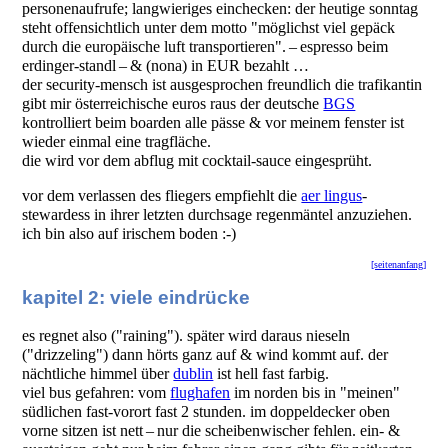
personenaufrufe; langwieriges einchecken: der heutige sonntag
steht offensichtlich unter dem motto "möglichst viel gepäck
durch die europäische luft transportieren". – espresso beim
erdinger-standl – & (nona) in EUR bezahlt …
der security-mensch ist ausgesprochen freundlich die trafikantin
gibt mir österreichische euros raus der deutsche
BGS
kontrolliert beim boarden alle pässe & vor meinem fenster ist
wieder einmal eine tragfläche.
die wird vor dem abflug mit cocktail-sauce eingesprüht.
vor dem verlassen des fliegers empfiehlt die
aer lingus
-
stewardess in ihrer letzten durchsage regenmäntel anzuziehen.
ich bin also auf irischem boden :-)
[seitenanfang]
kapitel 2: viele eindrücke
es regnet also ("raining"). später wird daraus nieseln
("drizzeling") dann hörts ganz auf & wind kommt auf. der
nächtliche himmel über
dublin
ist hell fast farbig.
viel bus gefahren: vom
flughafen
im norden bis in "meinen"
südlichen fast-vorort fast 2 stunden. im doppeldecker oben
vorne sitzen ist nett – nur die scheibenwischer fehlen. ein- &