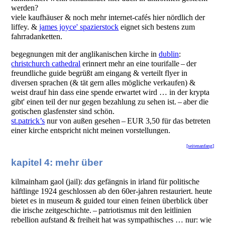
werden?
viele kaufhäuser & noch mehr internet-cafés hier nördlich der
liffey. &
james joyce' spazierstock
eignet sich bestens zum
fahrradanketten.
begegnungen mit der anglikanischen kirche in
dublin
:
christchurch cathedral
erinnert mehr an eine tourifalle – der
freundliche guide begrüßt am eingang & verteilt flyer in
diversen sprachen (& tät gern alles mögliche verkaufen) &
weist drauf hin dass eine spende erwartet wird … in der krypta
gibt' einen teil der nur gegen bezahlung zu sehen ist. – aber die
gotischen glasfenster sind schön.
st.patrick’s
nur von außen gesehen – EUR 3,50 für das betreten
einer kirche entspricht nicht meinen vorstellungen.
[seitenanfang]
kapitel 4: mehr über
kilmainham gaol (jail):
das
gefängnis in irland für politische
häftlinge 1924 geschlossen ab den 60er-jahren restauriert. heute
bietet es in museum & guided tour einen feinen überblick über
die irische zeitgeschichte. – patriotismus mit den leitlinien
rebellion aufstand & freiheit hat was sympathisches … nur: wie