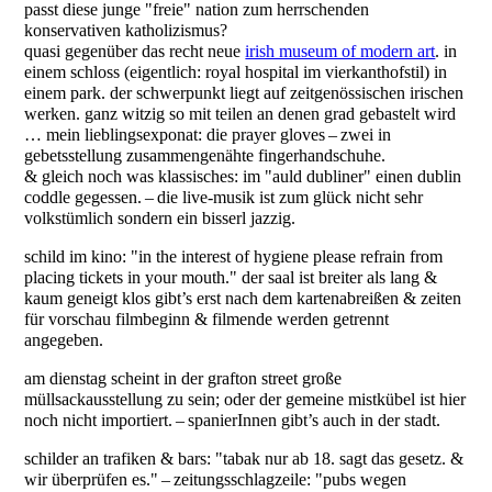
passt diese junge "freie" nation zum herrschenden
konservativen katholizismus?
quasi gegenüber das recht neue
irish museum of modern art
. in
einem schloss (eigentlich: royal hospital im vierkanthofstil) in
einem park. der schwerpunkt liegt auf zeitgenössischen irischen
werken. ganz witzig so mit teilen an denen grad gebastelt wird
… mein lieblingsexponat: die prayer gloves – zwei in
gebetsstellung zusammengenähte fingerhandschuhe.
& gleich noch was klassisches: im "auld dubliner" einen dublin
coddle gegessen. – die live-musik ist zum glück nicht sehr
volkstümlich sondern ein bisserl jazzig.
schild im kino: "in the interest of hygiene please refrain from
placing tickets in your mouth." der saal ist breiter als lang &
kaum geneigt klos gibt’s erst nach dem kartenabreißen & zeiten
für vorschau filmbeginn & filmende werden getrennt
angegeben.
am dienstag scheint in der grafton street große
müllsackausstellung zu sein; oder der gemeine mistkübel ist hier
noch nicht importiert. – spanierInnen gibt’s auch in der stadt.
schilder an trafiken & bars: "tabak nur ab 18. sagt das gesetz. &
wir überprüfen es." – zeitungsschlagzeile: "pubs wegen