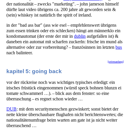
der nationalität – zwecks "marketing". – john jameson himself
dürfte laut video übrigens ca. 200 jahre alt geworden sein &
(sein) whiskey ist natürlich the spirit of ireland.
in der "bad ass bar" (ass wie esel – empfehlenswert übrigens
zum essen trinken oder eis schlecken) hängt am männerklo ein
kondomautomat (der erste der mir in
dublin
aufgefallen ist) &
daneben ein automat mit scharfen zuckerln: frische im mund als
alternative oder zur vorbereitung? – französinnen im letzten
bus
nach balinteer.
[seitenanfang]
kapitel 5: going back
vor der rückreise noch was wichtiges typisches erledigt: ein
irisches früstück eingenommen (würstl speck bohnen blunzn ei
tomate schwammerl …). – blick aus dem fenster: so eine
überraschung – es regnet schon wieder …
DUB
: mit dem securitymenschen gezwinkert; sonst bietet der
nette kleine überschaubare flughafen nicht berichtenswertes; die
nationalitätenumfrage beim warten am gate ist ja nicht weiter
überraschend …