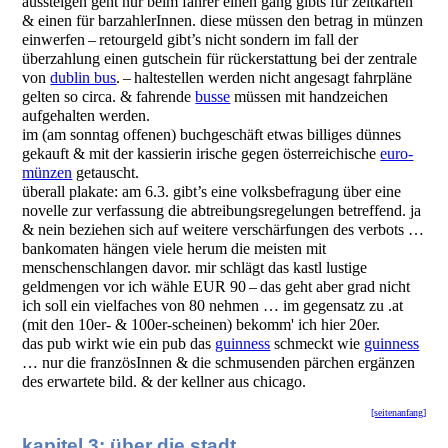
aussteigen geht nur beim fahrer einen gang gibts für zeitkarten
& einen für barzahlerInnen. diese müssen den betrag in münzen
einwerfen – retourgeld gibt’s nicht sondern im fall der
überzahlung einen gutschein für rückerstattung bei der zentrale
von
dublin bus
. – haltestellen werden nicht angesagt fahrpläne
gelten so circa. & fahrende
busse
müssen mit handzeichen
aufgehalten werden.
im (am sonntag offenen) buchgeschäft etwas billiges dünnes
gekauft & mit der kassierin irische gegen österreichische
euro-
münzen
getauscht.
überall plakate: am 6.3. gibt’s eine volksbefragung über eine
novelle zur verfassung die abtreibungsregelungen betreffend. ja
& nein beziehen sich auf weitere verschärfungen des verbots …
bankomaten hängen viele herum die meisten mit
menschenschlangen davor. mir schlägt das kastl lustige
geldmengen vor ich wähle EUR 90 – das geht aber grad nicht
ich soll ein vielfaches von 80 nehmen … im gegensatz zu .at
(mit den 10er- & 100er-scheinen) bekomm' ich hier 20er.
das pub wirkt wie ein pub das
guinness
schmeckt wie
guinness
… nur die französInnen & die schmusenden pärchen ergänzen
des erwartete bild. & der kellner aus chicago.
[seitenanfang]
kapitel 3: über die stadt