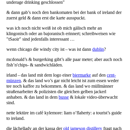
underage drinking geschlossen"
& dann gab’s noch den bankomaten bei der bank of ireland der
zuerst geld & dann erst die karte ausspuckt.
was ich noch nicht weiß ist ob mich gälisch mehr an
klingonisch oder an bajoranisch erinnert; schreibweisen wie
"tSaoir" sind jedenfalls interessant …
wenn chicago die windy city ist – was ist dann
dublin
?
mcdonald’s & burgerking gibt’s alle paar meter; aber auch noch
fish’n'chips- & sandwichläden.
irland – das land mit dem logo einer
biermarke
auf den
cent-
münzen
. & das land wo’s gar nicht leicht ist zum essen weder
tee noch kaffee zu bekommen. & das land wo müllmänner
straßenarbeiter & polizisten die gleichen gelben jackerl
anhaben. & das land in dem
busse
& lokale video-überwacht
sind.
nette lektüre im café kylemore: liam o’flaherty: a tourist’s guide
to ireland.
die lächellady an der kassa der
old jameson distillery
fragt nach