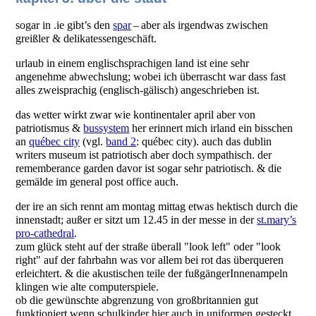
sogar in .ie gibt’s den
spar
– aber als irgendwas zwischen
greißler & delikatessengeschäft.
urlaub in einem englischsprachigen land ist eine sehr
angenehme abwechslung; wobei ich überrascht war dass fast
alles zweisprachig (englisch-gälisch) angeschrieben ist.
das wetter wirkt zwar wie kontinentaler april aber von
patriotismus &
bussystem
her erinnert mich irland ein bisschen
an
québec city
(vgl.
band 2
: québec city). auch das dublin
writers museum ist patriotisch aber doch sympathisch. der
rememberance garden davor ist sogar sehr patriotisch. & die
gemälde im general post office auch.
der ire an sich rennt am montag mittag etwas hektisch durch die
innenstadt; außer er sitzt um 12.45 in der messe in der
st.mary’s
pro-cathedral
.
zum glück steht auf der straße überall "look left" oder "look
right" auf der fahrbahn was vor allem bei rot das überqueren
erleichtert. & die akustischen teile der fußgängerInnenampeln
klingen wie alte computerspiele.
ob die gewünschte abgrenzung von großbritannien gut
funktioniert wenn schulkinder hier auch in uniformen gesteckt