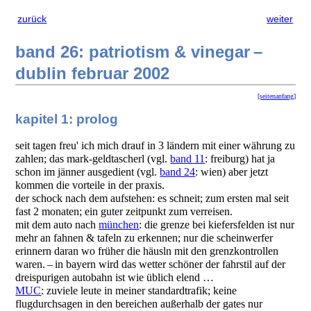
zurück
weiter
band 26: patriotism & vinegar –
dublin februar 2002
[seitenanfang]
kapitel 1: prolog
seit tagen freu' ich mich drauf in 3 ländern mit einer währung zu
zahlen; das mark-geldtascherl (vgl.
band 11
: freiburg) hat ja
schon im jänner ausgedient (vgl.
band 24
: wien) aber jetzt
kommen die vorteile in der praxis.
der schock nach dem aufstehen: es schneit; zum ersten mal seit
fast 2 monaten; ein guter zeitpunkt zum verreisen.
mit dem auto nach
münchen
: die grenze bei kiefersfelden ist nur
mehr an fahnen & tafeln zu erkennen; nur die scheinwerfer
erinnern daran wo früher die häusln mit den grenzkontrollen
waren. – in bayern wird das wetter schöner der fahrstil auf der
dreispurigen autobahn ist wie üblich elend …
MUC
: zuviele leute in meiner standardtrafik; keine
flugdurchsagen in den bereichen außerhalb der gates nur