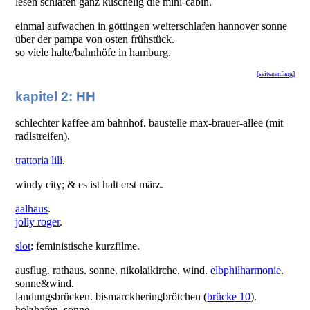
lesen schlafen ganz kuschelig die mini-cabin.
einmal aufwachen in göttingen weiterschlafen hannover sonne
über der pampa von osten frühstück.
so viele halte/bahnhöfe in hamburg.
[seitenanfang]
kapitel 2: HH
schlechter kaffee am bahnhof. baustelle max-brauer-allee (mit
radlstreifen).
trattoria lili
.
windy city; & es ist halt erst märz.
aalhaus
.
jolly roger
.
slot
: feministische kurzfilme.
ausflug. rathaus. sonne. nikolaikirche. wind.
elbphilharmonie
.
sonne&wind.
landungsbrücken. bismarckheringbrötchen (
brücke 10
).
holzhafen. sonne.