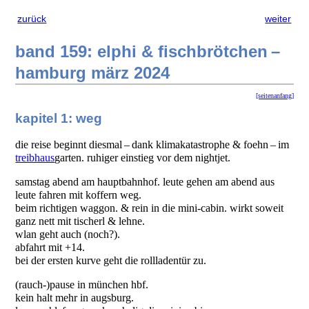
zurück
weiter
band 159: elphi & fischbrötchen –
hamburg märz 2024
[seitenanfang]
kapitel 1: weg
die reise beginnt diesmal – dank klimakatastrophe & foehn – im
treibhaus
garten. ruhiger einstieg vor dem nightjet.
samstag abend am hauptbahnhof. leute gehen am abend aus
leute fahren mit koffern weg.
beim richtigen waggon. & rein in die mini-cabin. wirkt soweit
ganz nett mit tischerl & lehne.
wlan geht auch (noch?).
abfahrt mit +14.
bei der ersten kurve geht die rollladentür zu.
(rauch-)pause in münchen hbf.
kein halt mehr in augsburg.