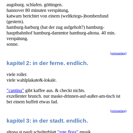
augsburg. schlafen. göttingen.
hannover 80 minuten verspätung.
katwarn berichtet von einem (weltkriegs-)bombenfund
(gestern).
hamburg-harburg (hat der zug aufgeholt?) hamburg-
hauptbahnhof hamburg-dammtor hamburg-altona. 40 min.
verspätung.
sonne.
[seitenanfang]
kapitel 2: in der ferne. endlich.
viele roller.
viele wahlplakate&-lokale.
"cantina"
gibt kaffee aus. & checkt nichts.
exzellenter brunch. nur maske-drinnen-auf-außer-am-tisch ist
bei einem buffett etwas fad.
[seitenanfang]
kapitel 3: in der stadt. endlich.
altona st.pauli schulterblatt
"rote flora"
musik.