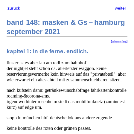
zurück
weiter
band 148: masken & Gs – hamburg
september 2021
[seitenanfang]
kapitel 1: in die ferne. endlich.
finster ist es aber lau am radl zum bahnhof.
der nightjet steht schon da. allerletzter waggon. keine
reservierungsvermerke kein hinweis auf das "privatabteil". aber
wie erwartet ein altes abteil mit zusammenschiebbaren sitzen.
nach kufstein dann: getränkewunschabfrage fahrkartenkontrolle
roaming-&corona-sms.
irgendwo hinter rosenheim stellt das mobilfunknetz (zumindest
kurz) auf edge um.
stopp in münchen hbf. deutsche lok ans andere zugende.
keine kontrolle des roten oder grünen passes.