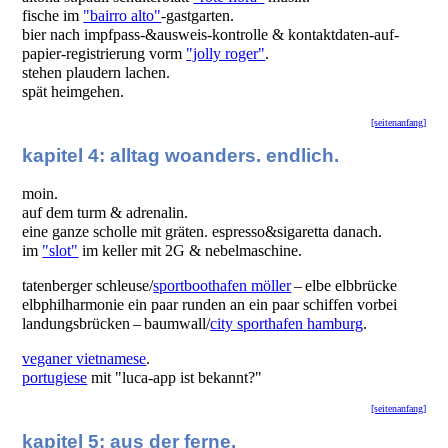
fische im
"bairro alto"
-gastgarten.
bier nach impfpass-&ausweis-kontrolle & kontaktdaten-auf-
papier-registrierung vorm
"jolly roger"
.
stehen plaudern lachen.
spät heimgehen.
[seitenanfang]
kapitel 4: alltag woanders. endlich.
moin.
auf dem turm & adrenalin.
eine ganze scholle mit gräten. espresso&sigaretta danach.
im
"slot"
im keller mit 2G & nebelmaschine.
tatenberger schleuse/
sportboothafen möller
– elbe elbbrücke
elbphilharmonie ein paar runden an ein paar schiffen vorbei
landungsbrücken – baumwall/
city sporthafen hamburg
.
veganer vietnamese
.
portugiese
mit "luca-app ist bekannt?"
[seitenanfang]
kapitel 5: aus der ferne.