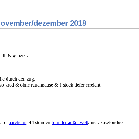
 november/dezember 2018
üllt & geheizt.
he durch den zug.
o grad & ohne rauchpause & 1 stock tiefer erreicht.
aare.
aareheim
. 44 stunden
fern der außenwelt
. incl. käsefondue.