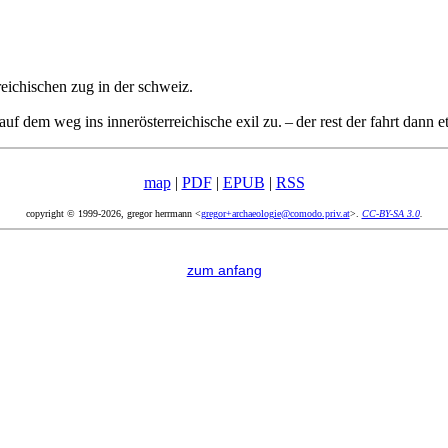
rreichischen zug in der schweiz.
uf dem weg ins innerösterreichische exil zu. – der rest der fahrt dann 
map
|
PDF
|
EPUB
|
RSS
copyright © 1999-2026, gregor herrmann <
gregor+archaeologie@comodo.priv.at
>.
CC-BY-SA 3.0
.
zum anfang