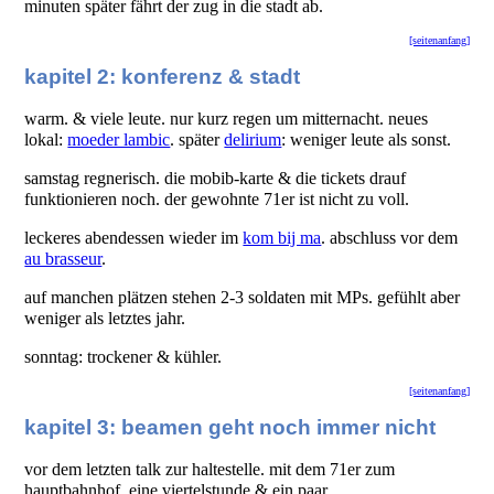
minuten später fährt der zug in die stadt ab.
[seitenanfang]
kapitel 2: konferenz & stadt
warm. & viele leute. nur kurz regen um mitternacht. neues
lokal:
moeder lambic
. später
delirium
: weniger leute als sonst.
samstag regnerisch. die mobib-karte & die tickets drauf
funktionieren noch. der gewohnte 71er ist nicht zu voll.
leckeres abendessen wieder im
kom bij ma
. abschluss vor dem
au brasseur
.
auf manchen plätzen stehen 2-3 soldaten mit MPs. gefühlt aber
weniger als letztes jahr.
sonntag: trockener & kühler.
[seitenanfang]
kapitel 3: beamen geht noch immer nicht
vor dem letzten talk zur haltestelle. mit dem 71er zum
hauptbahnhof. eine viertelstunde & ein paar