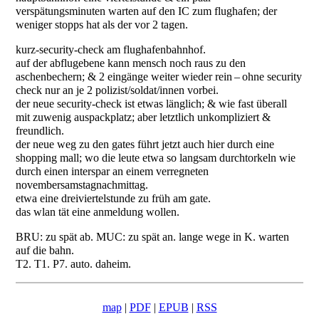
verspätungsminuten warten auf den IC zum flughafen; der
weniger stopps hat als der vor 2 tagen.
kurz-security-check am flughafenbahnhof.
auf der abflugebene kann mensch noch raus zu den
aschenbechern; & 2 eingänge weiter wieder rein – ohne security
check nur an je 2 polizist/soldat/innen vorbei.
der neue security-check ist etwas länglich; & wie fast überall
mit zuwenig auspackplatz; aber letztlich unkompliziert &
freundlich.
der neue weg zu den gates führt jetzt auch hier durch eine
shopping mall; wo die leute etwa so langsam durchtorkeln wie
durch einen interspar an einem verregneten
novembersamstagnachmittag.
etwa eine dreiviertelstunde zu früh am gate.
das wlan tät eine anmeldung wollen.
BRU: zu spät ab. MUC: zu spät an. lange wege in K. warten
auf die bahn.
T2. T1. P7. auto. daheim.
map
|
PDF
|
EPUB
|
RSS