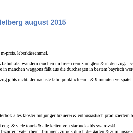
delberg august 2015
. m-preis. leberkässemmel.
s bahnhofs. wandern rauchen im freien rein zum gleis & in den zug. – 
ge in manchen waggons fällt aus die durchsagen in bestem bayrisch werd
ug gibts nicht. der nächste fährt pünktlich ein – & 9 minuten verspätet 
terhof: altes kloster mit junger brauerei & enthusiastisch produziertem b
lt eng. & viele touris & alle ketten von starbucks bis swarovski.
 bizarrer "vater rhein"-brunnen. zurück durch die gärten & zum unspekt