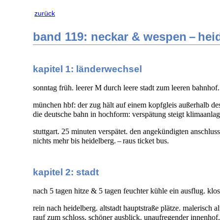
zurück
band 119: neckar & wespen – hei
kapitel 1: länderwechsel
sonntag früh. leerer M durch leere stadt zum leeren bahnhof
münchen hbf: der zug hält auf einem kopfgleis außerhalb de
die deutsche bahn in hochform: verspätung steigt klimaanla
stuttgart. 25 minuten verspätet. den angekündigten anschlussz
nichts mehr bis heidelberg. – raus ticket bus.
kapitel 2: stadt
nach 5 tagen hitze & 5 tagen feuchter kühle ein ausflug. klos
rein nach heidelberg. altstadt hauptstraße plätze. malerisch a
rauf zum schloss. schöner ausblick. unaufregender innenhof.