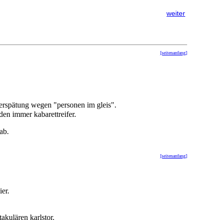
weiter
[seitenanfang]
verspätung wegen "personen im gleis".
en immer kabarettreifer.
ab.
[seitenanfang]
ier.
akulären karlstor.