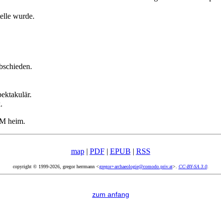
telle wurde.
bschieden.
ektakulär.
.
 M heim.
map
|
PDF
|
EPUB
|
RSS
copyright © 1999-2026, gregor herrmann <
gregor+archaeologie@comodo.priv.at
>.
CC-BY-SA 3.0
.
zum anfang