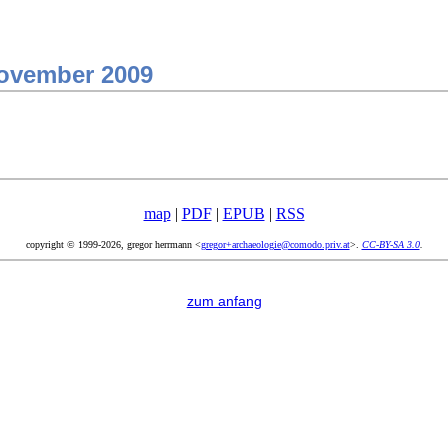
november 2009
map
|
PDF
|
EPUB
|
RSS
copyright © 1999-2026, gregor herrmann <
gregor+archaeologie@comodo.priv.at
>.
CC-BY-SA 3.0
.
zum anfang