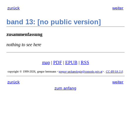
zurück
weiter
band 13: [no public version]
zusammenfassung
nothing to see here
map
|
PDF
|
EPUB
|
RSS
copyright © 1999-2026, gregor herrmann <
gregor+archaeologie@comodo.priv.at
>.
CC-BY-SA 3.0
.
zurück
weiter
zum anfang